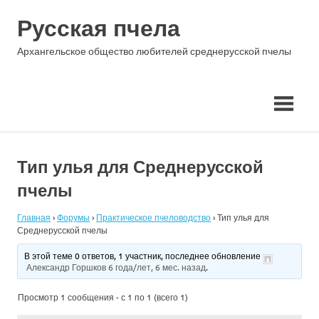
Skip
Русская пчела
to
content
Архангельское общество любителей среднерусской пчелы
Тип улья для Среднерусской
пчелы
Главная
›
Форумы
›
Практическое пчеловодство
›
Тип улья для
Среднерусской пчелы
В этой теме 0 ответов, 1 участник, последнее обновление
Александр Горшков
6 года/лет, 6 мес. назад
.
Просмотр 1 сообщения - с 1 по 1 (всего 1)