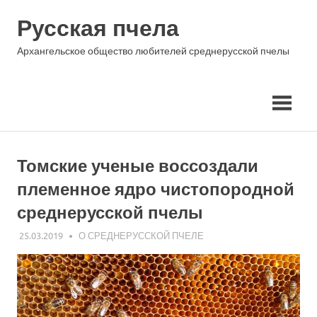
Skip
Русская пчела
to
content
Архангельское общество любителей среднерусской пчелы
Томские ученые воссоздали
племенное ядро чистопородной
среднерусской пчелы
25.03.2019
АЛЕКСАНДР ГОРШКОВ
О СРЕДНЕРУССКОЙ ПЧЕЛЕ