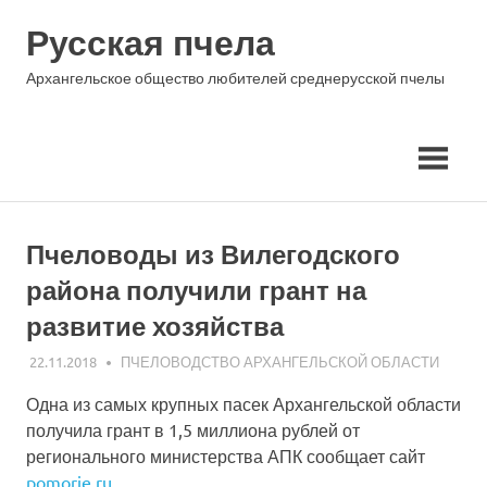
Skip
Русская пчела
to
content
Архангельское общество любителей среднерусской пчелы
Пчеловоды из Вилегодского
района получили грант на
развитие хозяйства
22.11.2018
АЛЕКСАНДР ГОРШКОВ
ПЧЕЛОВОДСТВО АРХАНГЕЛЬСКОЙ ОБЛАСТИ
Одна из самых крупных пасек Архангельской области
получила грант в 1,5 миллиона рублей от
регионального министерства АПК сообщает сайт
pomorie.ru
.