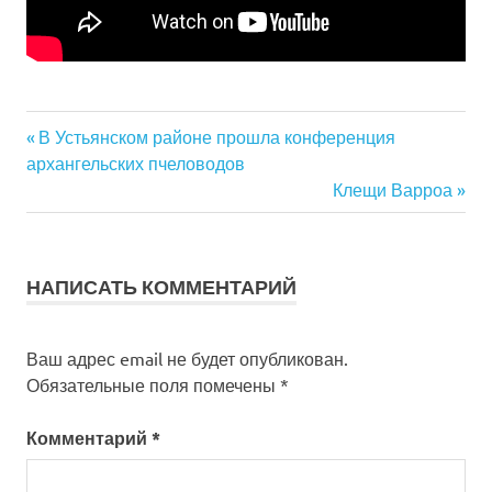
Навигация
Previous
В Устьянском районе прошла конференция
Post:
архангельских пчеловодов
по
Next
Клещи Варроа
Post:
записям
НАПИСАТЬ КОММЕНТАРИЙ
Ваш адрес email не будет опубликован.
Обязательные поля помечены
*
Комментарий
*